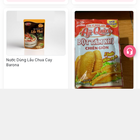
Nước Dùng Lẩu Chua Cay
Barona
Bột chiên giòn khô ajiquick 42g
40.000đ
10.000đ
Chọn mua
Chọn mua