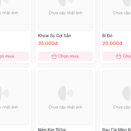
Khoai Sọ Gọt Sẵn
Bí Đỏ
35.000đ
20.000đ
ọn mua
Chọn mua
Chọ
Nấm Kim 150gr
Rau Cải Mèo K