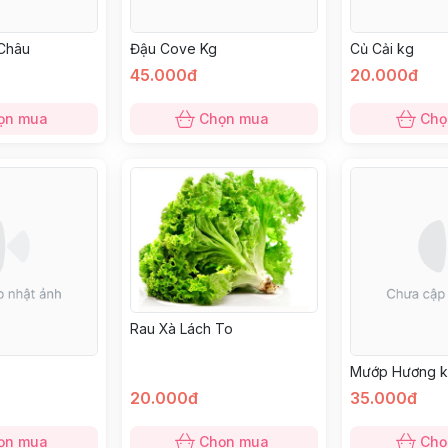
Châu
Đậu Cove Kg
Củ Cải kg
45.000đ
20.000đ
ọn mua
Chọn mua
Chọ
Rau Xà Lách To
Mướp Hương 
20.000đ
35.000đ
ọn mua
Chọn mua
Chọ