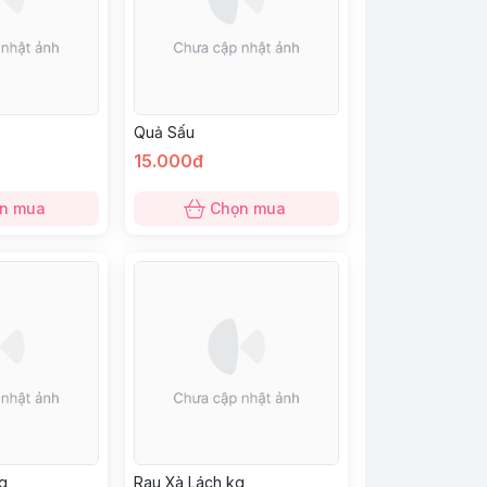
Quả Sấu
15.000đ
n mua
Chọn mua
g
Rau Xà Lách kg