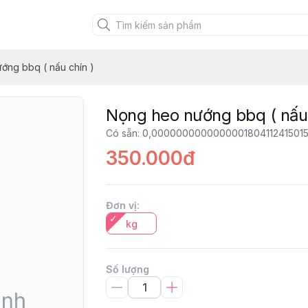
ớng bbq ( nấu chín )
Nọng heo nướng bbq ( nấu 
Có sẵn
:
0,000000000000000180411241501
350.000đ
Đơn vị
:
kg
Số lượng