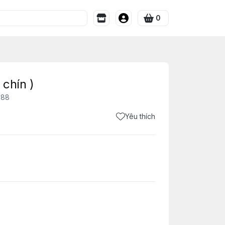
0
chín )
588
Yêu thích