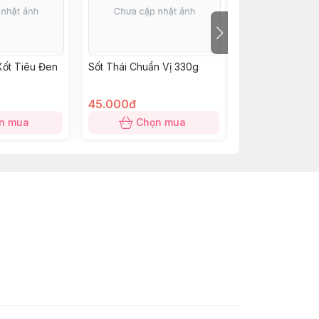
Xốt Tiêu Đen
Sốt Thái Chuẩn Vị 330g
Xốt gia vị hoàn
Nướng Tây bắc
45.000đ
12.000đ
n mua
Chọn mua
Chọn