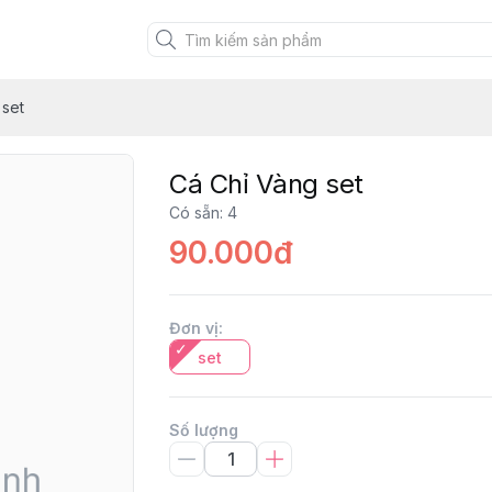
 set
Cá Chỉ Vàng set
Có sẵn
:
4
90.000đ
Đơn vị
:
set
Số lượng